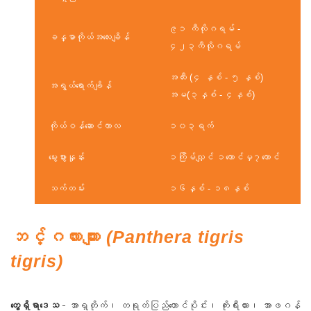
၉၁ ကီလိုဂရမ် -
ခန္ဓာကိုယ်အလေးချိန်
၄၂၃ကီလိုဂရမ်
အထီး (၄ နှစ် - ၅ နှစ်)
အရွယ်ရောက်ချိန်
အမ(၃နှစ် - ၄နှစ်)
ကိုယ်ဝန်ဆောင်ကာလ
၁၀၃ရက်
မွေးဖွားနှုန်း
၁ကြိမ်လျှင် ၁ကောင်မှ၇ကောင်
သက်တမ်း
၁၆နှစ် - ၁၈နှစ်
ဘင်္ဂလားကျား
(Panthera tigris
tigris)
တွေ့ရှိရာဒေသ
- အာရှတိုက်၊ တရုတ်ပြည်တောင်ပိုင်း၊ ကိုးရီးယား၊ အာဖဂန်