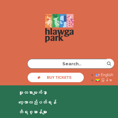
English
BUY TICKETS
မြန်မာ
မူလစာမျက်နှာ
လေ့လာလည်ပတ်ရန်
တိရစ္ဆာန်များ