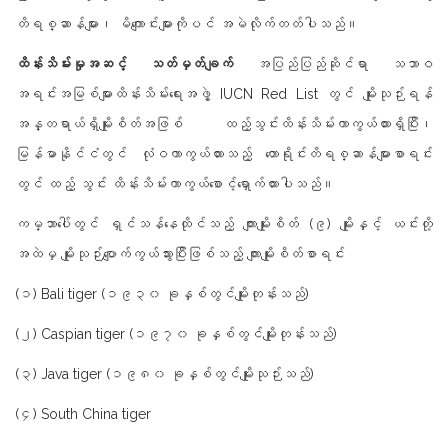
တိရစ္ဆာန်များ၊ မိကျောင်းများကိုပင် အမဲလိုက်တတ်ပါသည်။
ထိန်းသိမ်းမှုအဆင့် သတ်မှတ်ချက်
အပြည်ပြည်ဆိုင်ရာ သဘာဝ
အရင်းအမြစ်များထိန်းသိမ်းရေးအဖွဲ့ IUCN Red List တွင် မျိုးသုဉ်းရန်
အန္တရာယ်ရှိမျိုးစိတ်အဖြစ် ထည့်သွင်းထိန်းသိမ်းကာကွယ်ထားရှိပြီး၊
မြန်မာနိုင်ငံတွင် လုံဝကာကွယ်ထားသည့် တောရိုင်းတိရစ္ဆာန်များစာရင်း
တွင် ထည့် သွင်း ထိန်းသိမ်းကာကွယ်စောင့်ရှောက်ထားပါသည်။
ကမ္ဘာပေါ်တွင် ရှင်သန်နေထိုင်သည့် ကျားမျိုးစိတ် (၉) မျိုးနှင့် ယင်းတို့
အထဲမှ မျိုးသုဉ်းပျောက်ကွယ်သွားပြီးဖြစ်သည့် ကျားမျိုးစိတ်စာရင်း
(၁) Bali tiger (၁၉၃၀ ခုနှစ်တွင်မျိုးတုန်းသည်)
(၂) Caspian tiger (၁၉၇၀ ခုနှစ်တွင်မျိုးတုန်းသည်)
(၃) Java tiger (၁၉၈၀ ခုနှစ်တွင်မျိုးသုဉ်းသည်)
(၄) South China tiger