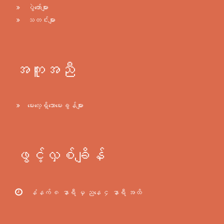
ပွဲတော်များ
သတင်းများ
အကူအညီ
မေးလေ့ရှိသောမေးခွန်များ
ဖွင့်လှစ်ချိန်
နံနက် ၈ နာရီ မှ ညနေ ၄ နာရီ အထိ