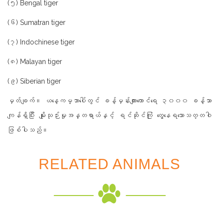
(၅) Bengal tiger
(၆) Sumatran tiger
(၇) Indochinese tiger
(၈) Malayan tiger
(၉) Siberian tiger
မှတ်ချက်။ ယနေ့ကမ္ဘာပေါ်တွင် ခန့်မှန်းကျားကောင်ရေ ၃၀၀၀ ခန့်သာ
ကျန်ရှိပြီး မျိုးသုဉ်းမှုအန္တရာယ်နှင့် ရင်ဆိုင်ကြုံ တွေ့နေရသောသတ္တဝါ
ဖြစ်ပါသည်။
RELATED ANIMALS