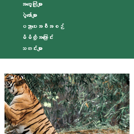
အတွေ့ကြုံများ
ပွဲတော်များ
ပညာပေးအစီအစဉ်
မိမိတို့အကြောင်း
သတင်းများ
ဘင်္ဂလားကျား