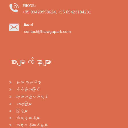
PHONE:
+95 09429998624, +95 09423104231
အီးမေးလ်
contact@hlawgapark.com
စာမျက်နှာများ
မူလ စာမျက်နှာ
မိမိတို့အကြောင်း
လေ့လာလည်ပတ်ရန်
အတွေ့ကြုံများ
ပြပွဲများ
တိရစ္ဆာန်များ
အငှား၀န်ဆောင်မှုများ