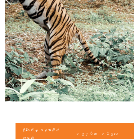
ဦးခေါင်းမှ ခန္ဓာကိုယ်
၁.၉၇မီတာ - ၃.၆၉ပေ
အရှည်