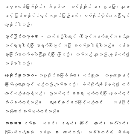
နစ္စတန်မြောက်ပိုင်း၊ အိန္ဒိယ၊ အင်ဒိုချိုင်း နား၊ ဆူမားတြား၊ ဂျာဗား
နှင့် မြန်မာနိုင်ငံတွင် ကချင်ပြည်နယ်၊ စစ်ကိုင်းတိုင်းဒေသကြီးတွင်
တွေ့နိုင်ပါသည်။
သွင်ပြင်လက္ခဏာ
- အောက်ခံညိုဝါရောင် ပေါ်တွင်အနက်ရောင်အစင်းများ
ထင်ရှားစွာပါရှိပြီး နားရွက်ပေါ်တွင် အဖြူ အစက်များပါရှိပါသည်။ သန်မာ
ထွားကြိုင်းသောလက်ဖဝါးကြီးများရှိပြီး ခြေသည်း၊ လက်သည်း များသည် ချွန်ထက်၍
သန်မာပါသည်။
နေထိုင်မှုသဘာဝ
- အပူပိုင်းအမြဲစိမ်းတော၊ ထင်းရူးတော၊ လမုတောများနှင့်
ခြောက်သွေ့တောများတွင် လှည့်လည် ကျက်စားသည်။ မိတ်လိုက်ချိန်မှလွဲ၍ တစ်
ကောင်တည်းနေလေ့ရှိသည်။ ညဘက်တွင် အစာရှာ ထွက်လေ့ရှိပြီး နေ့ဖက်တွင်
အိပ်စက်လေ့ရှိသည်။ အချင်းချင်းအသံဖြင့်လည်းကောင်း၊ အနံ့ဖြင့်
လည်းကောင်း ဆက်သွယ်လေ့ရှိသည်။
အစားအစာ
ငှက်များ၊ သမင်၊ ဒရယ်၊ ပြောင်၊ မျောက်၊ ဆင်ပေါက်၊
ကြံ့ပေါက်ငယ်များကို ဖမ်းယူ စား သောက်သည်။ တစ်ခါတစ်ရံ အိမ်မွေး