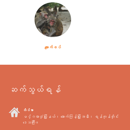
မျောက်စပ်
ဆက်သွယ်ရန်
လိပ်စာ
မင်္ဂလာဒုံမြို့နယ်၊ ထောက်ကြန့်မြို့အနီး၊ ရန်ကုန်တိုင်း
ဒေသကြီး။