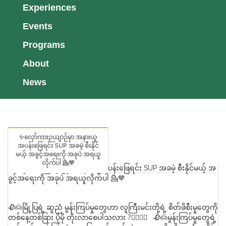
Experiences
Events
Programs
About
News
✨လှော်ကားဉယျာဉ်မှာ အနားယူ
အပန်းဖြေရင်း SUP အခမဲ့ စီးနိုင်
မယ့် အခွင့်အရေးကို အခုပဲ အရယူ
လိုက်ပါ 💁💙
✨လှော်ကားဉယျာဉ်မှာ အနားယူအပန်းဖြေရင်း SUP အခမဲ့ စီးနိုင်မယ့် အ
ခွင့်အရေးကို အခုပဲ အရယူလိုက်ပါ 💁💙
🥀🙍မြို့ပြရဲ့ ဆူညံ မွန်းကြပ်မှုတွေဟာ လူကြီးမင်းတို့ရဲ့ စိတ်ဖိစီးမှုတွေကို
တ‌စ်နေ့တစ်ခြား ပိုမို တိုးလာစေပါသလား ?🤦‍♀️🤦‍♂️ 🥀🙍မွန်းကြပ်မှုတွေရဲ့