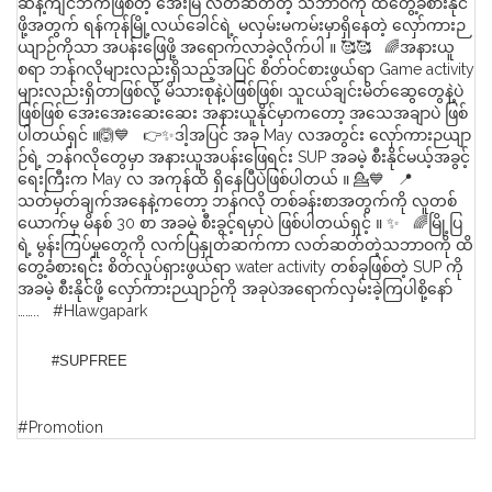
ဆန့်ကျင်ဘက်ဖြစ်တဲ့ အေးမြ လတ်ဆတ်တဲ့ သဘာဝကို ထိတွေ့ခံစားနိုင်
ဖို့အတွက် ရန်ကုန်မြို့လယ်ခေါင်ရဲ့ မလှမ်းမကမ်းမှာရှိနေတဲ့ လှော်ကားဉ
ယျာဉ်ကိုသာ အပန်းဖြေဖို့ အရောက်လာခဲ့လိုက်ပါ ။ 🥰🥰 🌈အနားယူ
စရာ ဘန်ဂလိုများလည်းရှိသည့်အပြင် စိတ်ဝင်စားဖွယ်ရာ Game activity
များလည်းရှိတာဖြစ်လို့ မိသားစုနဲ့ပဲဖြစ်ဖြစ်၊ သူငယ်ချင်းမိတ်ဆွေတွေနဲ့ပဲ
ဖြစ်ဖြစ် အေးအေးဆေးဆေး အနားယူနိုင်မှာကတော့ အသေအချာပဲ ဖြစ်
ပါတယ်ရှင် ။🙆💙 👉✨ဒါ့အပြင် အခု May လအတွင်း လှော်ကားဉယျာ
ဉ်ရဲ့ ဘန်ဂလိုတွေမှာ အနားယူအပန်းဖြေရင်း SUP အခမဲ့ စီးနိုင်မယ့်အခွင့်
ရေးကြီးက May လ အကုန်ထိ ရှိနေပြီပဲဖြစ်ပါတယ် ။ 💁💙 📍
သတ်မှတ်ချက်အနေနဲ့ကတော့ ဘန်ဂလို တစ်ခန်းစာအတွက်ကို လူတစ်
ယောက်မှ မိနစ် 30 စာ အခမဲ့ စီးခွင့်ရမှာပဲ ဖြစ်ပါတယ်ရှင့် ။ ✨ 🌈မြို့ပြ
ရဲ့ မွန်းကြပ်မှုတွေကို လက်ပြနှုတ်ဆက်ကာ လတ်ဆတ်တဲ့သဘာဝကို ထိ
တွေ့ခံစားရင်း စိတ်လှုပ်ရှားဖွယ်ရာ water activity တစ်ခုဖြစ်တဲ့ SUP ကို
အခမဲ့ စီးနိုင်ဖို့ လှော်ကားဉယျာဉ်ကို အခုပဲအရောက်လှမ်းခဲ့ကြပါစို့နော်
…….. #Hlawgapark
#SUPFREE
#Promotion