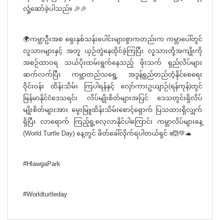
လှုံ့ဆော်ခဲ့ပါသည်။ 🎉🎉
🌍ကမ္ဘာဦးအစ ရှေးနှစ်သန်းပေါင်းများစွာကတည်းက ကမ္ဘာပေါ်တွင်
လူသားများနှင့် အတူ ယှဉ်တွဲနေထိုင်ခဲ့ကြပြီး လူသားတို့အကျိုးကို
အစဉ်ထာဝရ သယ်ပိုးထမ်းရွက်နေသည့် ဖိုးသက် ရှည်လိပ်များ
ဆက်လက်ပြီး ကမ္ဘာတည်သရွေ့ အဒွန့်ရှည်တည်တံ့နိုင်စေရေး
ဝိုင်းဝန်း ထိန်းသိမ်း ကြပါရန်နှင့် လှော်ကားဥယျာဉ်(ရန်ကုန်)တွင်
မြန်မာနိုင်ငံဒေသရင်း လိပ်မျိုးစိတ်များအပြင် ဒေသတွင်းရှိလိပ်
မျိုးစိတ်များအား မွေးမြူထိန်းသိမ်းစောင့်ရှောက် ပြသထားရှိလျှက်
ရှိပြီး လာရောက် ကြည့်ရူ့လေ့လာနိုင်ပါကြောင်း ကမ္ဘာလိပ်များနေ့
(World Turtle Day) နေ့တွင် ဖိတ်ခေါ်လိုက်ရပါတယ်ရှင် ။🙆💚🐢
#HlawgaPark
#Worldturtleday