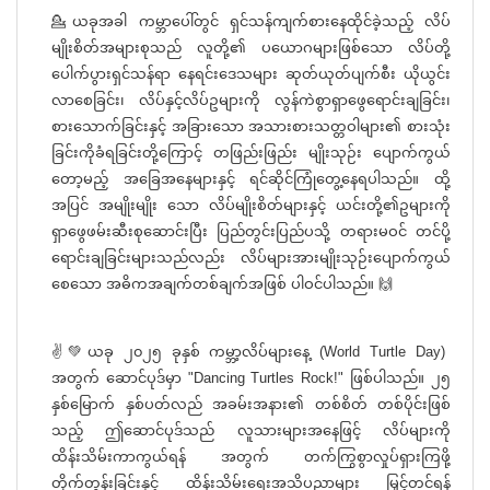
💁ယခုအခါ ကမ္ဘာပေါ်တွင် ရှင်သန်ကျက်စားနေထိုင်ခဲ့သည့် လိပ်
မျိုးစိတ်အများစုသည် လူတို့၏ ပယောဂများဖြစ်သော လိပ်တို့
ပေါက်ပွားရှင်သန်ရာ နေရင်းဒေသများ ဆုတ်ယုတ်ပျက်စီး ယိုယွင်း
လာစေခြင်း၊ လိပ်နှင့်လိပ်ဥများကို လွန်ကဲစွာရှာဖွေရောင်းချခြင်း၊
စားသောက်ခြင်းနှင့် အခြားသော အသားစားသတ္တဝါများ၏ စားသုံး
ခြင်းကိုခံရခြင်းတို့ကြောင့် တဖြည်းဖြည်း မျိုးသုဉ်း ပျောက်ကွယ်
တော့မည့် အခြေအနေများနှင့် ရင်ဆိုင်ကြုံတွေ့နေရပါသည်။ ထို့
အပြင် အမျိုးမျိုး သော လိပ်မျိုးစိတ်များနှင့် ယင်းတို့၏ဥများကို
ရှာဖွေဖမ်းဆီးစုဆောင်းပြီး ပြည်တွင်းပြည်ပသို့ တရားမဝင် တင်ပို့
ရောင်းချခြင်းများသည်လည်း လိပ်များအားမျိုးသုဉ်းပျောက်ကွယ်
စေသော အဓိကအချက်တစ်ချက်အဖြစ် ပါဝင်ပါသည်။ 🙌
✌️💚ယခု ၂၀၂၅ ခုနှစ် ကမ္ဘာ့လိပ်များနေ့ (World Turtle Day)
အတွက် ဆောင်ပုဒ်မှာ "Dancing Turtles Rock!" ဖြစ်ပါသည်။ ၂၅
နှစ်မြောက် နှစ်ပတ်လည် အခမ်းအနား၏ တစ်စိတ် တစ်ပိုင်းဖြစ်
သည့် ဤဆောင်ပုဒ်သည် လူသားများအနေဖြင့် လိပ်များကို
ထိန်းသိမ်းကာကွယ်ရန် အတွက် တက်ကြွစွာလှုပ်ရှားကြဖို့
တိုက်တွန်းခြင်းနှင့် ထိန်းသိမ်းရေးအသိပညာများ မြှင့်တင်ရန်