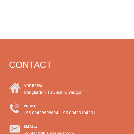
CONTACT
ADDRESS:
Minglardon Township, Yangon
PHONE:
+95 09429998624, +95 09423104231
EMAIL:
contact@hlawgapark.com