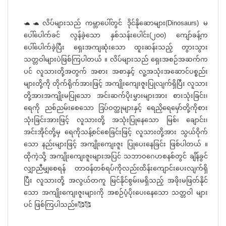
🐢🐢လိပ်များသည် ကမ္ဘာပေါ်တွင် ဒိုင်နိုဆောများ(Dinosaurs) မ
ပေါ်ပေါက်ခင် လွန်ခဲ့သော နှစ်သန်းပေါင်း(၂၀၀) ကျော်ခန့်က
ပေါ်ပေါက်ခဲ့ပြီး ရှေးအကျဆုံးသော ထူးဆန်းသည့် တွားသွား
သတ္တဝါများပဲဖြစ်ကြပါတယ် ။ လိပ်များသည် ရှေးအစဉ်အဆက်က
ပင် လူသားတို့အတွက် အစား အစာနှင့် လူ့အသုံးအဆောင်ပစ္စည်း
များတို့ကို တိုက်ရိုက်အားဖြင့် အကျိုးကျေးဇူးပြုလျက်ရှိပြီး လူသား
တို့အားအကျိုးမပြုသော အင်းဆက်ပိုးမွှားများအား စားသုံးခြင်း၊
ရေကို ညစ်ညမ်းစေသော ဒြပ်ဝတ္ထုများနှင့် ရေညှိရေမှော်တို့ကိုစား
သုံးခြင်းအားဖြင့် လူသားတို့ အသုံးပြုနေသော မြစ်၊ ချောင်း၊
အင်းအိုင်တို့မှ ရေကိုသန့်စင်စေခြင်းဖြင့် လူသားတို့အား သွယ်ဝိုက်
သော နည်းများဖြင့် အကျိုးကျေးဇူး ပြုပေးနေခြင်း ဖြစ်ပါတယ် ။
ထိုကဲ့သို့ အကျိုးကျေးဇူးများအပြင် သဘာဝဂေဟစနစ်တွင် ချိန်ခွင်
လျှာညီမျှစေရန် တာဝန်တစ်ရပ်ကိုလည်းထိန်းကျောင်းပေးလျက်ရှိ
ပြီး လူသားတို့ အလွယ်တကူ မြင်နိုင်စွမ်းမရှိသည့် အဖိုးမဖြတ်နိုင်
သော အကျိုးကျေးဇူးများကို အစဉ်ပံ့ပိုးပေးနေသော သတ္တဝါ များ
ပင် ဖြစ်ကြပါသည်။🥰🥰