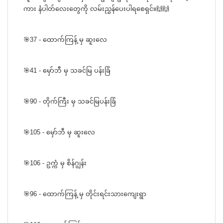
ကား နံပါတ်လေးတွေကို လမ်းညွှန်ပေးပါရစေရှင်။🙌🙌
🎯37 - ထောက်ကြန့် မှ ဆူးလေ
🎯41 - မှော်ဘီ မှ သခင်မြ ပန်းခြံ
🎯90 - တိုက်ကြီး မှ သခင်မြပန်းခြံ
🎯105 - မှော်ဘီ မှ ဆူးလေ
🎯106 - ဥက္ကံ မှ စိန်ဂျွန်း
🎯96 - ထောက်ကြန့် မှ တိုင်းရင်းသားကျေးရွာ