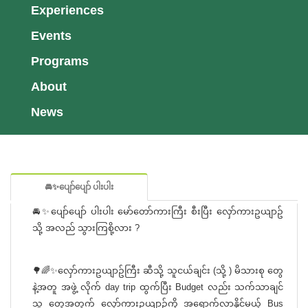
Experiences
Events
Programs
About
News
🚘✨ပျော်ပျော် ပါးပါး
🚘✨ပျော်ပျော် ပါးပါး မော်တော်ကားကြီး စီးပြီး လှော်ကားဥယျာဥ်
သို့ အလည် သွားကြစို့လား ?
🌳🌈✨လှော်ကားဥယျာဥ်ကြီး ဆီသို့ သူငယ်ချင်း (သို့ ) မိသားစု တွေ
နဲ့အတူ အဖွဲ့ လိုက် day trip ထွက်ပြီး Budget လည်း သက်သာချင်
သူ တွေအတွက် လှော်ကားဥယျာဥ်ကို အရောက်လာနိုင်မယ့် Bus