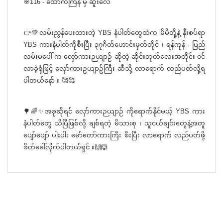
🎯116 - ထောက်ကြန် မှ ဆူးလေ
👉💚လမ်းညွန်ပေးထားတဲ့ YBS နံပါတ်တွေထဲက မိမိတို့နဲ့ နီးစပ်ရာ
YBS ကားနံပါတ်ကိုစီးပြီး ၃၇ဂိတ်ဟောင်းမှတ်တိုင် ၊ ရန်ကုန် - ပြည်
လမ်းမပေါ် က လှော်ကားဉယျာဉ် ဆိုတဲ့ ဆိုင်းဘုတ်လေးအတိုင်း ၀င်
လာခဲ့ရုံဖြင့် လှော်ကားဥယျာဥ်ကြီး ဆီသို့ လာရောက် လည်ပတ်လို့ရ
ပါတယ်နော် ။ 🥰🥰
🌳🌈✨အခုဆိုရင် လှော်ကားဉယျာဉ် ကိုရောက်နိုင်မယ့် YBS ကား
နံပါတ်တွေ သိပြီဖြစ်လို့ ချစ်ရတဲ့ မိသားစု ၊ သူငယ်ချင်းတွေနဲ့အတူ
ပျော်ပျော် ပါးပါး မော်တော်ကားကြီး စီးပြီး လာရောက် လည်ပတ်ဖို့
ဖိတ်ခေါ်လိုက်ပါတယ်ရှင် ။🙌🙆