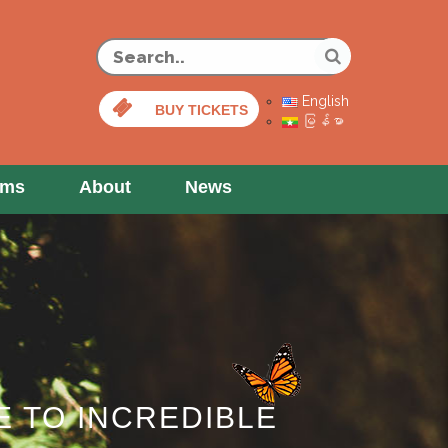
Our Animals
Rental
English
BUY TICKETS
မြန်မာ
ams
About
News
 TO INCREDIBLE