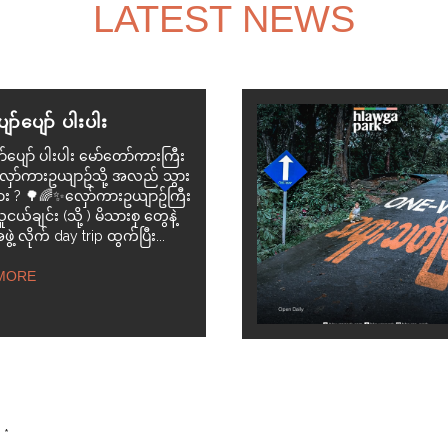
LATEST NEWS
ော်ပျော် ပါးပါး
်ပျော် ပါးပါး မော်တော်ကားကြီး
း လှော်ကားဥယျာဥ်သို့ အလည် သွား
လား ? 🌳🌈✨လှော်ကားဥယျာဥ်ကြီး
ူငယ်ချင်း (သို့ ) မိသားစု တွေနဲ့
ဲ့ လိုက် day trip ထွက်ပြီး...
MORE
d
*