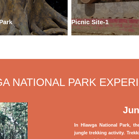
 Park
Picnic Site-1
A NATIONAL PARK EXPER
Jun
In Hlawga National Park, th
jungle trekking activity. Trek