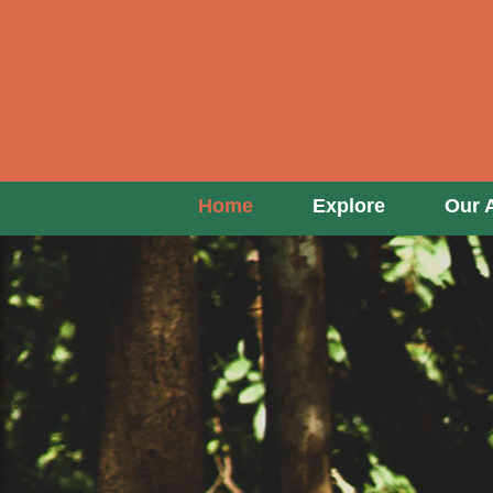
Home
About
Expl
Services
News
Home
Explore
Our 