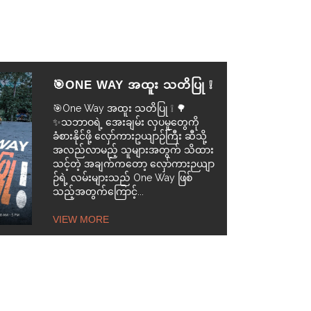
🎯ONE WAY အထူး သတိပြု ❕
🎯One Way အထူး သတိပြု ❕ 🌳
✨သဘာဝရဲ့ အေးချမ်း လှပမှုတွေကို
ခံစားနိုင်ဖို့ လှော်ကားဥယျာဉ်ကြီး ဆီသို့
အလည်လာမည့် သူများအတွက် သိထား
သင့်တဲ့ အချက်ကတော့ လှော်ကားဉယျာ
ဉ်ရဲ့ လမ်းများသည် One Way ဖြစ်
သည့်အတွက်ကြောင့်...
VIEW MORE