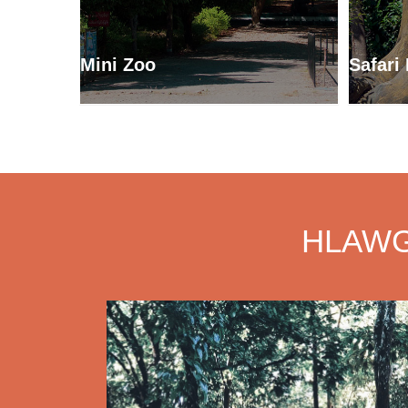
Mini Zoo
Safari
HLAWG