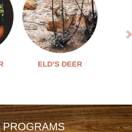
R
ELD’S DEER
N PROGRAMS