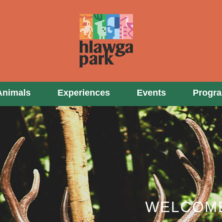
ore
Experiences
Programs
Events
Animals
Experiences
Events
Progr
WELCOME