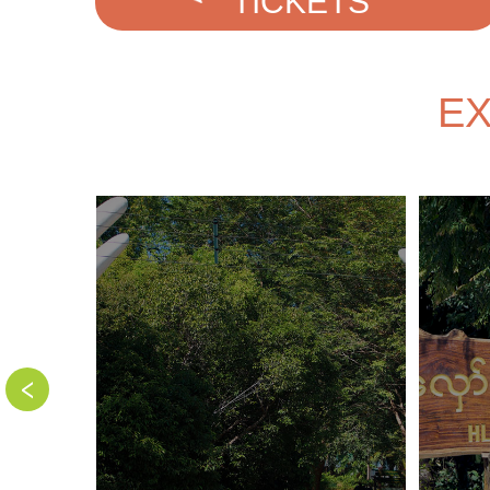
TICKETS
EX
‹