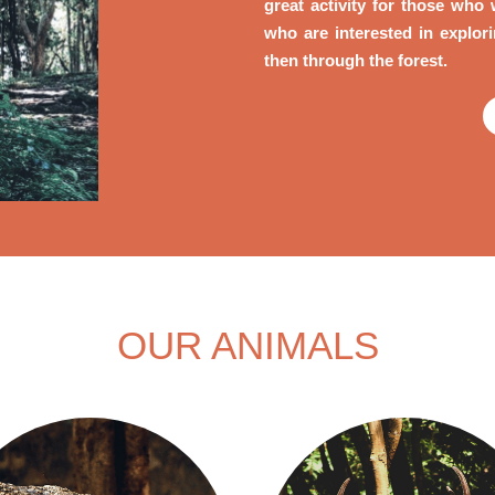
great activity for those who 
who are interested in explorin
then through the forest.
OUR ANIMALS