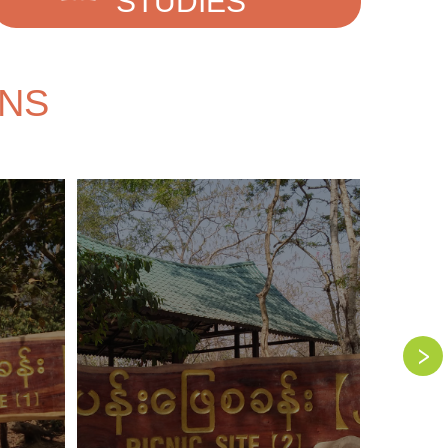
STUDIES
ONS
›