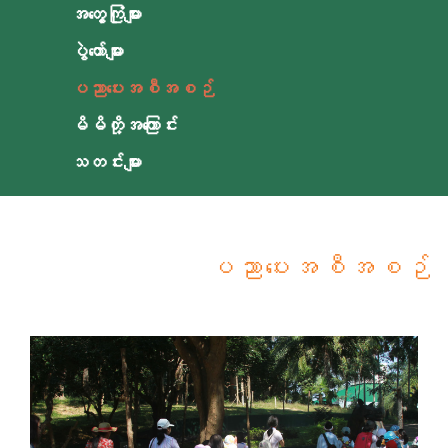
အတွေ့ကြုံများ
ပွဲတော်များ
ပညာပေးအစီအစဉ်
မိမိတို့အကြောင်း
သတင်းများ
ပညာပေးအစီအစဉ်