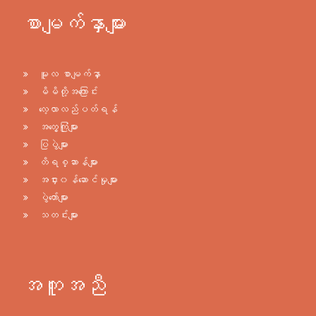
စာမျက်နှာများ
မူလ စာမျက်နှာ
မိမိတို့အကြောင်း
လေ့လာလည်ပတ်ရန်
အတွေ့ကြုံများ
ပြပွဲများ
တိရစ္ဆာန်များ
အငှား၀န်ဆောင်မှုများ
ပွဲတော်များ
သတင်းများ
အကူအညီ