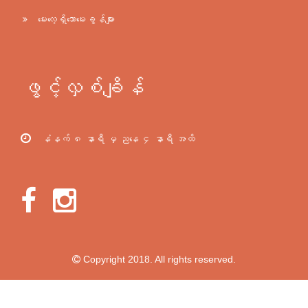
မေးလေ့ရှိသောမေးခွန်များ
ဖွင့်လှစ်ချိန်
နံနက် ၈ နာရီ မှ ညနေ ၄ နာရီ အထိ
Copyright 2018. All rights reserved.