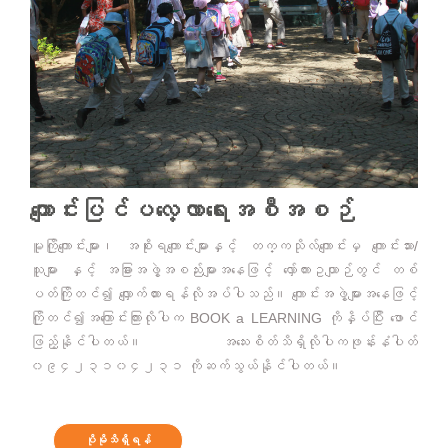
ကျောင်းပြင်ပလေ့လာရေးအစီအစဉ်
မူကြိုကျောင်းများ၊ အစိုးရကျောင်းများနှင့် တက္ကသိုလ်ကျောင်းမှ ကျောင်းသား/
သူများ နှင့် အခြားအဖွဲ့အစည်းများအနေဖြင့် လှော်ကားဥယျာဉ်တွင် တစ်
ပတ်ကြိုတင်၍ လျှောက်ထားရန်လိုအပ်ပါသည်။ ကျောင်းအဖွဲ့များအနေဖြင့်
ကြိုတင်၍အကြောင်းကြားလိုပါက BOOK a LEARNING ကိုနှိပ်ပြီး ဖောင်
ဖြည့်နိုင်ပါတယ်။ အသေးစိတ်သိရှိလိုပါကဖုန်းနံပါတ်
၀၉၄၂၃၁၀၄၂၃၁ ကိုဆက်သွယ်နိုင်ပါတယ်။
ပိုမိုသိရှိရန်