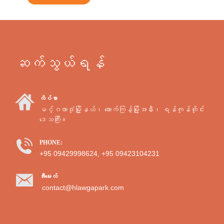
ဆက်သွယ်ရန်
လိပ်စာ
မင်္ဂလာဒုံမြို့နယ်၊ ထောက်ကြန့်မြို့အနီး၊ ရန်ကုန်တိုင်း
ဒေသကြီး။
PHONE:
+95 09429998624, +95 09423104231
အီးမေးလ်
contact@hlawgapark.com