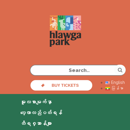
English
BUY TICKETS
မြန်မာ
မူလစာမျက်နှာ
လေ့လာလည်ပတ်ရန်
တိရစ္ဆာန်များ