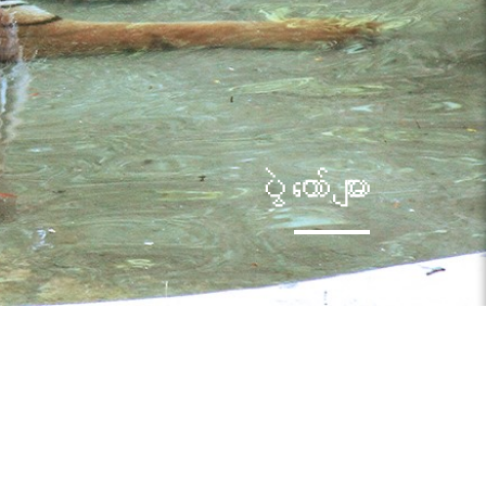
ပွဲတော်များ