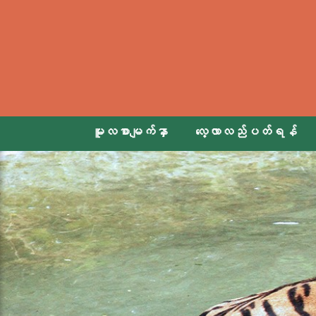
မူလစာမျက်နှာ
လေ့လာလည်ပတ်ရန်