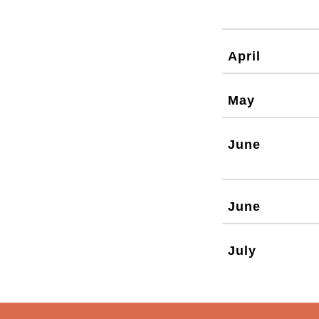
April
May
June
June
July