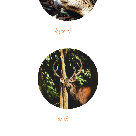
မိကျောင်း
ဆတ်