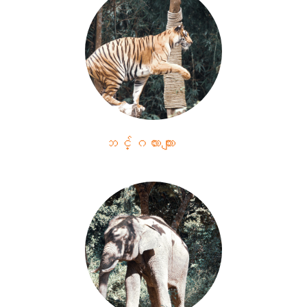
ဘင်္ဂလားကျား