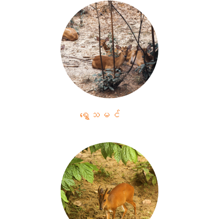
ရွှေသမင်