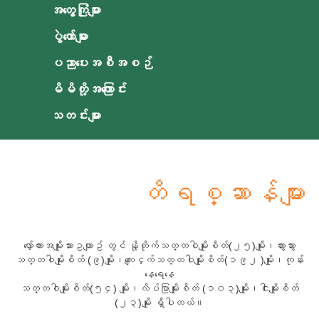
အတွေ့ကြုံများ
ပွဲတော်များ
ပညာပေးအစီအစဉ်
မိမိတို့အကြောင်း
သတင်းများ
တိရစ္ဆာန်များ
လှော်ကားအမျိုးသားဥယျာဥ် တွင် နို့တိုက်သတ္တဝါမျိုးစိတ်(၂၅)မျိုး၊တွားသွား
သတ္တဝါမျိုးစိတ် (၉)မျိုး၊ကျေးငှက်သတ္တဝါမျိုးစိတ်(၁၉၂ )မျိုး၊ကုန်း
နေရေနေ
သတ္တဝါမျိုးစိတ်(၅၄) မျိုး၊လိပ်ပြာမျိုးစိတ် (၁၀၃)မျိုး၊ငါးမျိုးစိတ်
(၂၃)မျိုး ရှိပါတယ်။