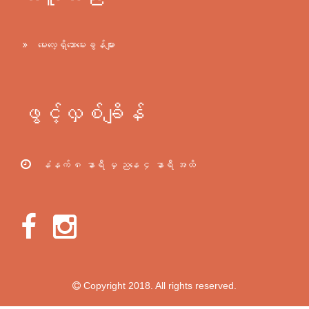
မေးလေ့ရှိသောမေးခွန်များ
ဖွင့်လှစ်ချိန်
နံနက် ၈ နာရီ မှ ညနေ ၄ နာရီ အထိ
Copyright 2018. All rights reserved.