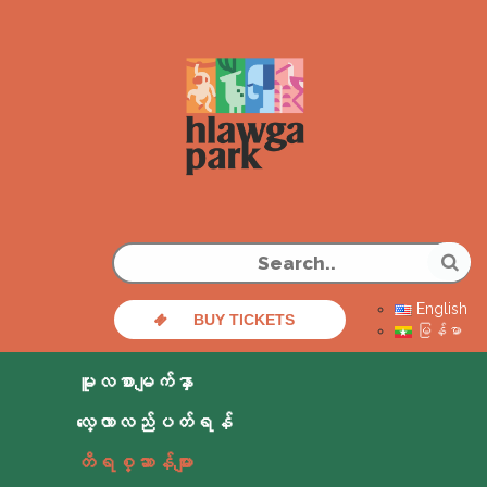
English
BUY TICKETS
မြန်မာ
မူလစာမျက်နှာ
လေ့လာလည်ပတ်ရန်
တိရစ္ဆာန်များ