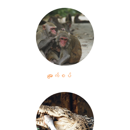
မျောက်စပ်