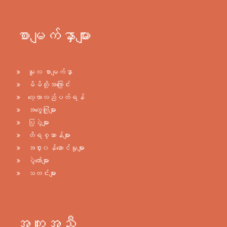
စာမျက်နှာများ
မူလ စာမျက်နှာ
မိမိတို့အကြောင်း
လေ့လာလည်ပတ်ရန်
အတွေ့ကြုံများ
ပြပွဲများ
တိရစ္ဆာန်များ
အငှား၀န်ဆောင်မှုများ
ပွဲတော်များ
သတင်းများ
အကူအညီ