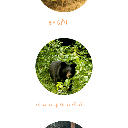
ချေ (ဂျီ)
ဟိမဝန္တာဝက်ဝံ